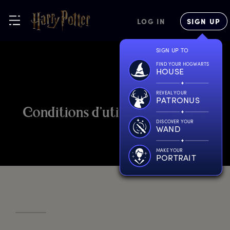
LOG IN
SIGN UP
SIGN UP TO
FIND YOUR HOGWARTS
HOUSE
REVEAL YOUR
PATRONUS
C
onditions
d
’utilisation
-
R
OW
DISCOVER YOUR
WAND
MAKE YOUR
PORTRAIT